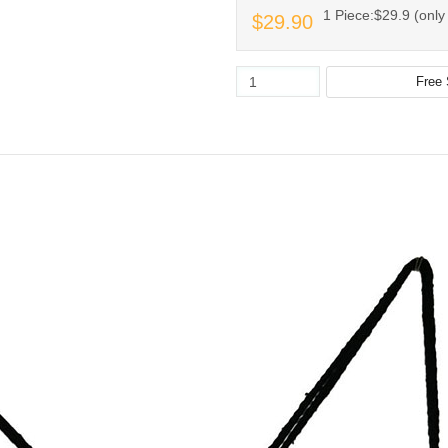
1 Piece:$29.9 (only 
$29.90