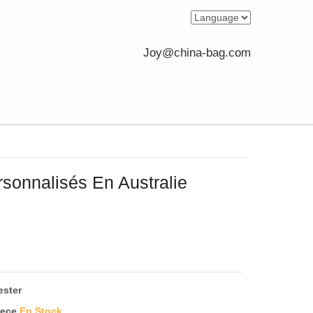
Joy@china-bag.com
sonnalisés En Australie
ester
iece
En Stock