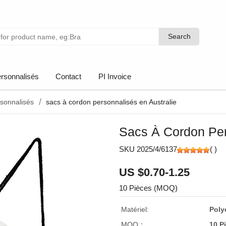
Search
Search
rsonnalisés
Contact
PI Invoice
sonnalisés
sacs à cordon personnalisés en Australie
Sacs À Cordon Per
SKU 2025/4/6137
(
)
US $0.70-1.25
10 Pièces (MOQ)
Matériel:
Poly
MOQ：
10 P