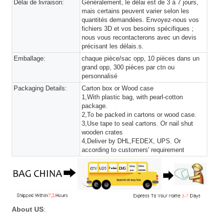
Délai de livraison:
Généralement, le délai est de 3 à 7 jours,
mais certains peuvent varier selon les
quantités demandées. Envoyez-nous vos
fichiers 3D et vos besoins spécifiques ;
nous vous recontacterons avec un devis
précisant les délais.s.
Emballage:
chaque pièce/sac opp, 10 pièces dans un
grand opp, 300 pièces par ctn ou
personnalisé
Packaging Details:
Carton box or Wood case
1,With plastic bag, with pearl-cotton
package.
2,To be packed in cartons or wood case.
3,Use tape to seal cartons. Or nail shut
wooden crates
4,Deliver by DHL,FEDEX, UPS. Or
according to customers' requirement
About US
: