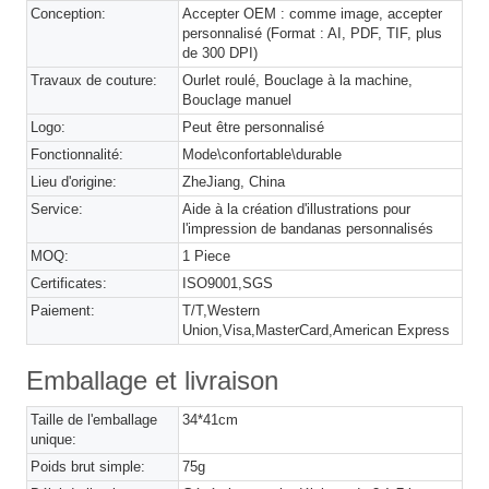
Conception:
Accepter OEM : comme image, accepter
personnalisé (Format : AI, PDF, TIF, plus
de 300 DPI)
Travaux de couture:
Ourlet roulé, Bouclage à la machine,
Bouclage manuel
Logo:
Peut être personnalisé
Fonctionnalité:
Mode\confortable\durable
Lieu d'origine:
ZheJiang, China
Service:
Aide à la création d'illustrations pour
l'impression de bandanas personnalisés
MOQ:
1 Piece
Certificates:
ISO9001,SGS
Paiement:
T/T,Western
Union,Visa,MasterCard,American Express
Emballage et livraison
Taille de l'emballage
34*41cm
unique:
Poids brut simple:
75g