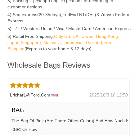
3) Packing: 1pcs/ opp bag 10 pcs/ doz or according to
customer designs
4) Sea express(20-35days),FedEx/TNT/DHL(3-7days) Federal
Express.
5) T/T / Western Union / Visa / MasterCard / American Express
6) Retail Free Shipping:
Only US, UK,Taiwan, Hong Kong,
Japan,Singapore, Malaysia, Indonesia, Thailand,Free
Shipping
(Express to your home 5-12 days)
Wholesale Bags Reviews
Lrichar1@ford.com
2025/10/3 10:12:50
The Bag Of Pink (are There Other Colors) And How Nuch Is ONE.
<BR>Or How
..