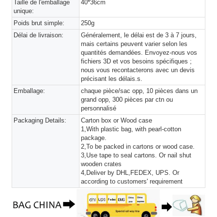
Taille de l'emballage
40*36cm
unique:
Poids brut simple:
250g
Délai de livraison:
Généralement, le délai est de 3 à 7 jours,
mais certains peuvent varier selon les
quantités demandées. Envoyez-nous vos
fichiers 3D et vos besoins spécifiques ;
nous vous recontacterons avec un devis
précisant les délais.s.
Emballage:
chaque pièce/sac opp, 10 pièces dans un
grand opp, 300 pièces par ctn ou
personnalisé
Packaging Details:
Carton box or Wood case
1,With plastic bag, with pearl-cotton
package.
2,To be packed in cartons or wood case.
3,Use tape to seal cartons. Or nail shut
wooden crates
4,Deliver by DHL,FEDEX, UPS. Or
according to customers' requirement