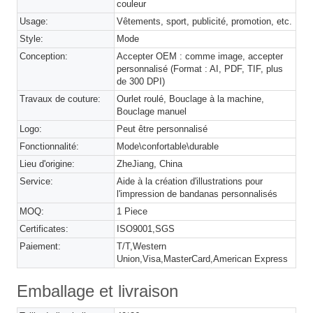
couleur
Usage:
Vêtements, sport, publicité, promotion, etc.
Style:
Mode
Conception:
Accepter OEM : comme image, accepter
personnalisé (Format : AI, PDF, TIF, plus
de 300 DPI)
Travaux de couture:
Ourlet roulé, Bouclage à la machine,
Bouclage manuel
Logo:
Peut être personnalisé
Fonctionnalité:
Mode\confortable\durable
Lieu d'origine:
ZheJiang, China
Service:
Aide à la création d'illustrations pour
l'impression de bandanas personnalisés
MOQ:
1 Piece
Certificates:
ISO9001,SGS
Paiement:
T/T,Western
Union,Visa,MasterCard,American Express
Emballage et livraison