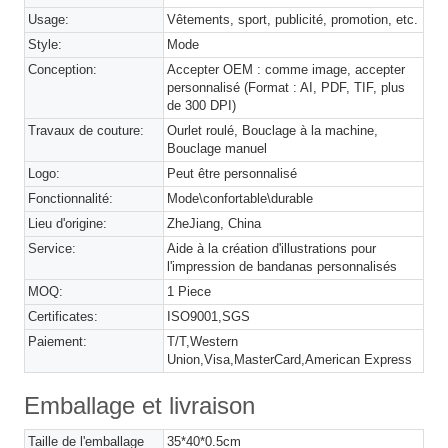
Usage:
Vêtements, sport, publicité, promotion, etc.
Style:
Mode
Conception:
Accepter OEM : comme image, accepter
personnalisé (Format : AI, PDF, TIF, plus
de 300 DPI)
Travaux de couture:
Ourlet roulé, Bouclage à la machine,
Bouclage manuel
Logo:
Peut être personnalisé
Fonctionnalité:
Mode\confortable\durable
Lieu d'origine:
ZheJiang, China
Service:
Aide à la création d'illustrations pour
l'impression de bandanas personnalisés
MOQ:
1 Piece
Certificates:
ISO9001,SGS
Paiement:
T/T,Western
Union,Visa,MasterCard,American Express
Emballage et livraison
Taille de l'emballage
35*40*0.5cm