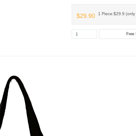
1 Piece:$29.9 (only 
$29.90