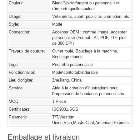
Couleur:
Blanc/Noir/or/argent ou personnaliser
n'importe quelle couleur
Usage:
Vêtements, sport, publicité, promotion, etc.
Style:
Mode
Conception:
Accepter OEM : comme image, accepter
personnalisé (Format : AI, PDF, TIF, plus
de 300 DPI)
Travaux de couture:
Ourlet roulé, Bouclage à la machine,
Bouclage manuel
Logo:
Peut être personnalisé
Fonctionnalité:
Mode\confortable\durable
Lieu d'origine:
ZheJiang, China
Service:
Aide à la création d'illustrations pour
l'impression de bandanas personnalisés
MOQ:
1 Piece
Certificates:
ISO9001,SGS
Paiement:
T/T,Western
Union,Visa,MasterCard,American Express
Emballage et livraison