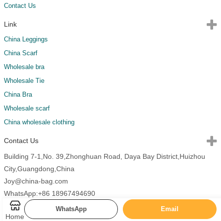
Contact Us
Link
China Leggings
China Scarf
Wholesale bra
Wholesale Tie
China Bra
Wholesale scarf
China wholesale clothing
Contact Us
Building 7-1,No. 39,Zhonghuan Road, Daya Bay District,Huizhou
City,Guangdong,China
Joy@china-bag.com
WhatsApp:+86 18967494690
WhatsApp
Email
Home
Copyright 2026 China Bags All Rights Reserved.