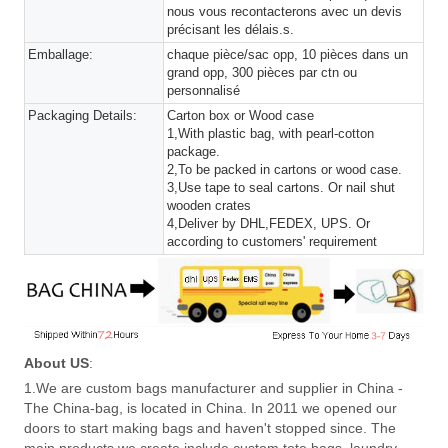
nous vous recontacterons avec un devis
précisant les délais.s.
Emballage:
chaque pièce/sac opp, 10 pièces dans un
grand opp, 300 pièces par ctn ou
personnalisé
Packaging Details:
Carton box or Wood case
1,With plastic bag, with pearl-cotton
package.
2,To be packed in cartons or wood case.
3,Use tape to seal cartons. Or nail shut
wooden crates
4,Deliver by DHL,FEDEX, UPS. Or
according to customers' requirement
About US
:
1.We are custom bags manufacturer and supplier in China -
The China-bag, is located in China. In 2011 we opened our
doors to start making bags and haven't stopped since. The
main products we create include custom tote bags, laundry