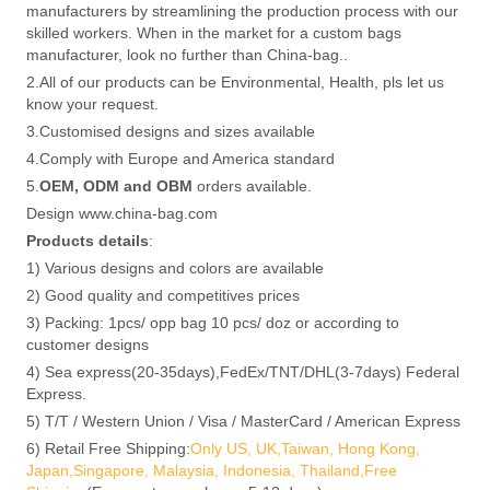
manufacturers by streamlining the production process with our
skilled workers. When in the market for a custom bags
manufacturer, look no further than China-bag..
2.All of our products can be Environmental, Health, pls let us
know your request.
3.Customised designs and sizes available
4.Comply with Europe and America standard
5.
OEM, ODM and OBM
orders available.
Design www.china-bag.com
Products details
:
1) Various designs and colors are available
2) Good quality and competitives prices
3) Packing: 1pcs/ opp bag 10 pcs/ doz or according to
customer designs
4) Sea express(20-35days),FedEx/TNT/DHL(3-7days) Federal
Express.
5) T/T / Western Union / Visa / MasterCard / American Express
6) Retail Free Shipping:
Only US, UK,Taiwan, Hong Kong,
Japan,Singapore, Malaysia, Indonesia, Thailand,Free