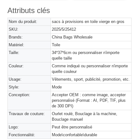
Attributs clés
Nom du produit:
sacs à provisions en toile vierge en gros
SKU:
2025/5/25412
Brands:
China Bags Wholesale
Matériel:
Toile
Taille:
34*37*6cm ou personnaliser n'importe
quelle taille
Couleur:
Comme indiqué ou personnaliser n'importe
quelle couleur
Usage:
Vêtements, sport, publicité, promotion, etc.
Style:
Mode
Conception:
Accepter OEM : comme image, accepter
personnalisé (Format : AI, PDF, TIF, plus
de 300 DPI)
Travaux de couture:
Ourlet roulé, Bouclage à la machine,
Bouclage manuel
Logo:
Peut être personnalisé
Fonctionnalité:
Mode\confortable\durable