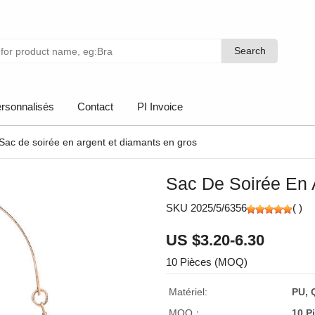
Search
Search
rsonnalisés
Contact
PI Invoice
Sac de soirée en argent et diamants en gros
Sac De Soirée En 
SKU 2025/5/6356
(
)
US $3.20-6.30
10 Pièces (MOQ)
Matériel:
PU, 
MOQ：
10 P