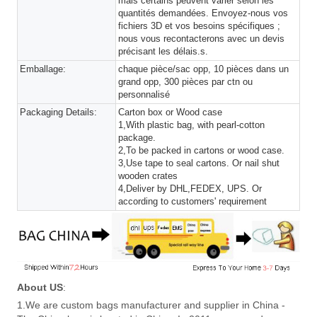
mais certains peuvent varier selon les
quantités demandées. Envoyez-nous vos
fichiers 3D et vos besoins spécifiques ;
nous vous recontacterons avec un devis
précisant les délais.s.
Emballage:
chaque pièce/sac opp, 10 pièces dans un
grand opp, 300 pièces par ctn ou
personnalisé
Packaging Details:
Carton box or Wood case
1,With plastic bag, with pearl-cotton
package.
2,To be packed in cartons or wood case.
3,Use tape to seal cartons. Or nail shut
wooden crates
4,Deliver by DHL,FEDEX, UPS. Or
according to customers' requirement
About US
:
1.We are custom bags manufacturer and supplier in China -