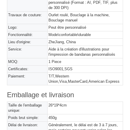
personnalisé (Format : AI, PDF, TIF, plus
de 300 DPI)
Travaux de couture:
Ourlet roulé, Bouclage à la machine,
Bouclage manuel
Logo:
Peut être personnalisé
Fonctionnalité:
Mode\confortable\durable
Lieu d'origine:
ZheJiang, China
Service:
Aide à la création d'illustrations pour
l'impression de bandanas personnalisés
MOQ:
1 Piece
Certificates:
ISO9001,SGS
Paiement:
T/T,Western
Union,Visa,MasterCard,American Express
Emballage et livraison
Taille de l'emballage
26*19*4cm
unique:
Poids brut simple:
450g
Délai de livraison:
Généralement, le délai est de 3 à 7 jours,