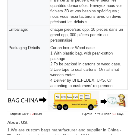
mais certains peuvent varier selon les
quantités demandées. Envoyez-nous vos
fichiers 3D et vos besoins spécifiques ;
nous vous recontacterons avec un devis
précisant les délais.s.
Emballage:
chaque pièce/sac opp, 10 pièces dans un
grand opp, 300 pièces par ctn ou
personnalisé
Packaging Details:
Carton box or Wood case
1,With plastic bag, with pearl-cotton
package.
2,To be packed in cartons or wood case.
3,Use tape to seal cartons. Or nail shut
wooden crates
4,Deliver by DHL,FEDEX, UPS. Or
according to customers' requirement
About US
:
1.We are custom bags manufacturer and supplier in China -