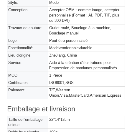
Style:
Mode
Conception:
Accepter OEM : comme image, accepter
personnalisé (Format : AI, PDF, TIF, plus
de 300 DPI)
Travaux de couture:
Ourlet roulé, Bouclage à la machine,
Bouclage manuel
Logo:
Peut être personnalisé
Fonctionnalité:
Mode\confortable\durable
Lieu d'origine:
ZheJiang, China
Service:
Aide à la création d'illustrations pour
l'impression de bandanas personnalisés
MOQ:
1 Piece
Certificates:
ISO9001,SGS
Paiement:
T/T,Western
Union,Visa,MasterCard,American Express
Emballage et livraison
Taille de l'emballage
22*14*12cm
unique: