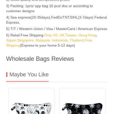
3) Packing: 1pcs/ opp bag 10 pcs/ doz or according to
customer designs
4) Sea express(20-35days),FedEx/TNT/DHL(3-7days) Federal
Express.
5) T/T / Western Union / Visa / MasterCard / American Express
6) Retail Free Shipping:
Only US, UK,Taiwan, Hong Kong,
Japan,Singapore, Malaysia, Indonesia, Thailand,Free
Shipping
(Express to your home 5-12 days)
Wholesale Bags Reviews
Maybe You Like