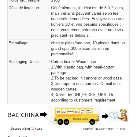
Poids brut simple:
190g
Délai de livraison:
Généralement, le délai est de 3 à 7 jours,
mais certains peuvent varier selon les
quantités demandées. Envoyez-nous vos
fichiers 3D et vos besoins spécifiques ;
nous vous recontacterons avec un devis
précisant les délais.s.
Emballage:
chaque pièce/sac opp, 10 pièces dans un
grand opp, 300 pièces par ctn ou
personnalisé
Packaging Details:
Carton box or Wood case
1,With plastic bag, with pearl-cotton
package.
2,To be packed in cartons or wood case.
3,Use tape to seal cartons. Or nail shut
wooden crates
4,Deliver by DHL,FEDEX, UPS. Or
according to customers' requirement