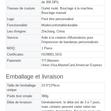
de 300 DPI)
Travaux de couture:
Ourlet roulé, Bouclage à la machine,
Bouclage manuel
Logo:
Peut être personnalisé
Fonctionnalité:
Mode\confortable\durable
Lieu d'origine:
ZheJiang, China
Service:
Aide à la création d'illustrations pour
l'impression de bandanas personnalisés
MOQ:
1 Piece
Certificates:
ISO9001,SGS
Paiement:
T/T,Western
Union,Visa,MasterCard,American Express
Emballage et livraison
Taille de l'emballage
23.5*13*6cm
unique:
Poids brut simple:
390g
Délai de livraison:
Généralement, le délai est de 3 à 7 jours,
mais certains peuvent varier selon les