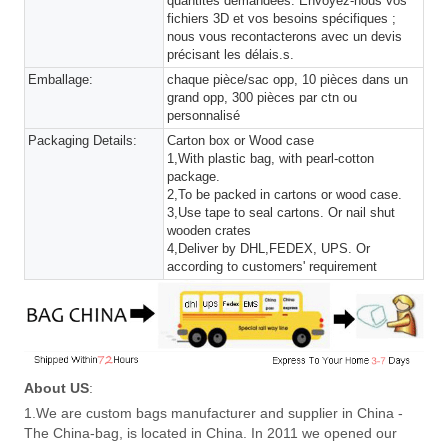
quantités demandées. Envoyez-nous vos
fichiers 3D et vos besoins spécifiques ;
nous vous recontacterons avec un devis
précisant les délais.s.
Emballage:
chaque pièce/sac opp, 10 pièces dans un
grand opp, 300 pièces par ctn ou
personnalisé
Packaging Details:
Carton box or Wood case
1,With plastic bag, with pearl-cotton
package.
2,To be packed in cartons or wood case.
3,Use tape to seal cartons. Or nail shut
wooden crates
4,Deliver by DHL,FEDEX, UPS. Or
according to customers' requirement
About US
:
1.We are custom bags manufacturer and supplier in China -
The China-bag, is located in China. In 2011 we opened our