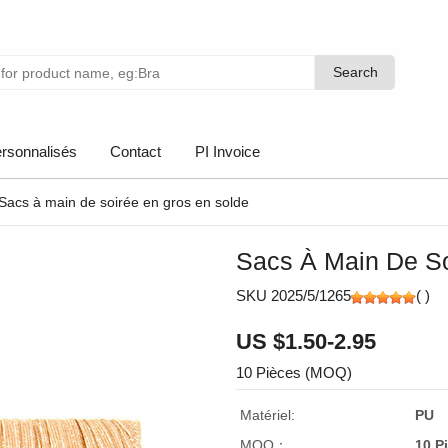
Search
Search
rsonnalisés
Contact
PI Invoice
Sacs à main de soirée en gros en solde
Sacs À Main De So
SKU 2025/5/1265
(
)
US $1.50-2.95
10 Pièces (MOQ)
Matériel:
PU
MOQ：
10 P