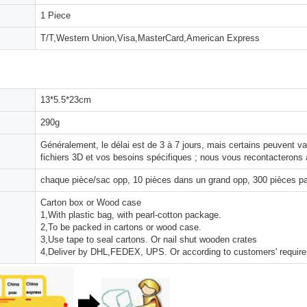
1 Piece
T/T,Western Union,Visa,MasterCard,American Express
13*5.5*23cm
290g
Généralement, le délai est de 3 à 7 jours, mais certains peuvent 
fichiers 3D et vos besoins spécifiques ; nous vous recontacterons 
chaque pièce/sac opp, 10 pièces dans un grand opp, 300 pièces pa
Carton box or Wood case
1,With plastic bag, with pearl-cotton package.
2,To be packed in cartons or wood case.
3,Use tape to seal cartons. Or nail shut wooden crates
4,Deliver by DHL,FEDEX, UPS. Or according to customers' requir