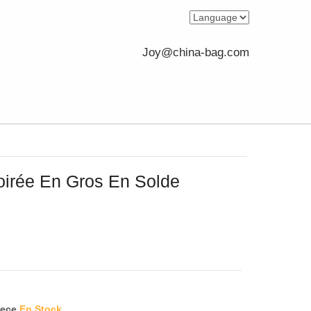
Joy@china-bag.com
irée En Gros En Solde
iece
En Stock