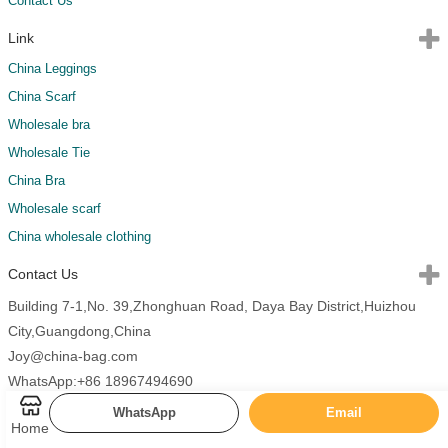
Contact Us
Link
China Leggings
China Scarf
Wholesale bra
Wholesale Tie
China Bra
Wholesale scarf
China wholesale clothing
Contact Us
Building 7-1,No. 39,Zhonghuan Road, Daya Bay District,Huizhou
City,Guangdong,China
Joy@china-bag.com
WhatsApp:+86 18967494690
WhatsApp
Email
Home
Copyright 2026 China Bags All Rights Reserved.