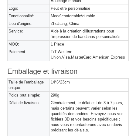
Bouclage manuel
Logo:
Peut être personnalisé
Fonctionnalité:
Mode\confortable\durable
Lieu d'origine:
ZheJiang, China
Service:
Aide à la création d'illustrations pour
l'impression de bandanas personnalisés
MOQ:
1 Piece
Paiement:
T/T,Western
Union,Visa,MasterCard,American Express
Emballage et livraison
Taille de l'emballage
14*6*23cm
unique:
Poids brut simple:
290g
Délai de livraison:
Généralement, le délai est de 3 à 7 jours,
mais certains peuvent varier selon les
quantités demandées. Envoyez-nous vos
fichiers 3D et vos besoins spécifiques ;
nous vous recontacterons avec un devis
précisant les délais.s.