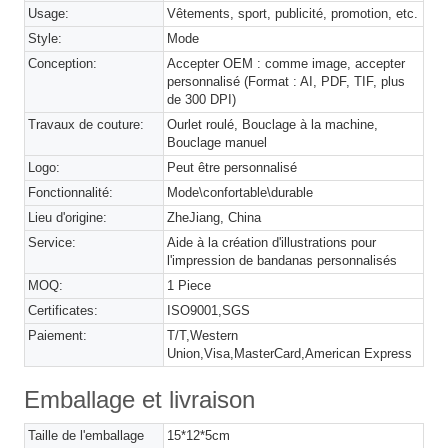
Usage:
Vêtements, sport, publicité, promotion, etc.
Style:
Mode
Conception:
Accepter OEM : comme image, accepter
personnalisé (Format : AI, PDF, TIF, plus
de 300 DPI)
Travaux de couture:
Ourlet roulé, Bouclage à la machine,
Bouclage manuel
Logo:
Peut être personnalisé
Fonctionnalité:
Mode\confortable\durable
Lieu d'origine:
ZheJiang, China
Service:
Aide à la création d'illustrations pour
l'impression de bandanas personnalisés
MOQ:
1 Piece
Certificates:
ISO9001,SGS
Paiement:
T/T,Western
Union,Visa,MasterCard,American Express
Emballage et livraison
Taille de l'emballage
15*12*5cm