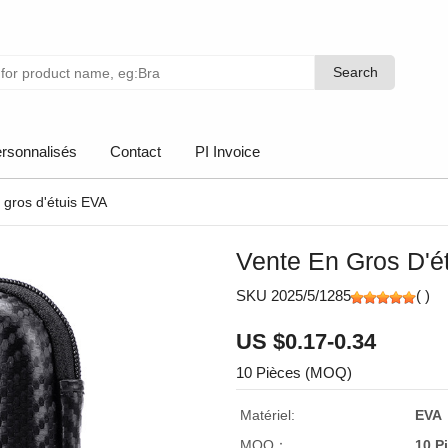
Search
Search
rsonnalisés
Contact
PI Invoice
 gros d'étuis EVA
Vente En Gros D'é
SKU 2025/5/1285
(
)
US $0.17-0.34
10 Pièces (MOQ)
Matériel:
EVA
MOQ：
10 P