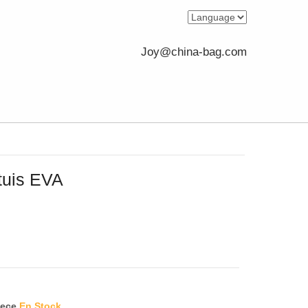
Joy@china-bag.com
tuis EVA
iece
En Stock