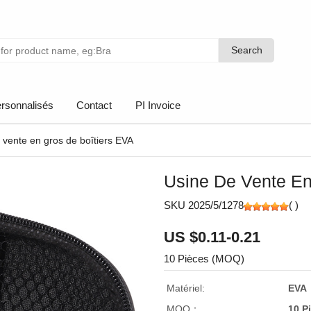
Search
Search
rsonnalisés
Contact
PI Invoice
 vente en gros de boîtiers EVA
Usine De Vente En
SKU 2025/5/1278
(
)
US $0.11-0.21
10 Pièces (MOQ)
Matériel:
EVA
MOQ：
10 P