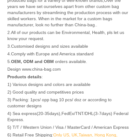
produced bags for a variety of well-known brands;Over the
years we have set ourselves apart from other custom bag
manufacturers by streamlining the production process with our
skilled workers. When in the market for a custom bags
manufacturer, look no further than China-bag..
2.All of our products can be Environmental, Health, pls let us
know your request.
3.Customised designs and sizes available
4.Comply with Europe and America standard
5.
OEM, ODM and OBM
orders available.
Design www.china-bag.com
Products details
:
1) Various designs and colors are available
2) Good quality and competitives prices
3) Packing: 1pcs/ opp bag 10 pcs/ doz or according to
customer designs
4) Sea express(20-35days),FedEx/TNT/DHL(3-7days) Federal
Express.
5) T/T / Western Union / Visa / MasterCard / American Express
6) Retail Free Shipping:
Only US, UK,Taiwan, Hong Kong,