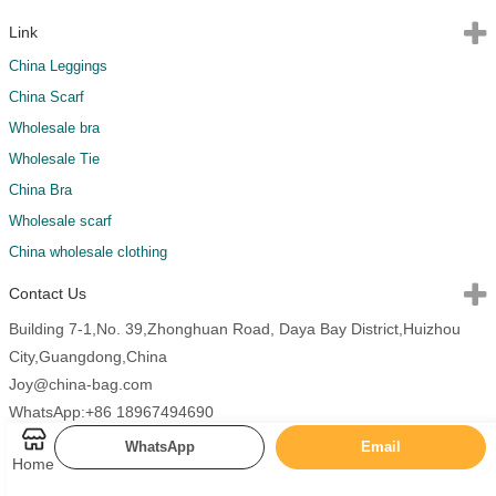
Link
China Leggings
China Scarf
Wholesale bra
Wholesale Tie
China Bra
Wholesale scarf
China wholesale clothing
Contact Us
Building 7-1,No. 39,Zhonghuan Road, Daya Bay District,Huizhou
City,Guangdong,China
Joy@china-bag.com
WhatsApp:+86 18967494690
WhatsApp
Email
Home
Copyright 2026 China Bags All Rights Reserved.