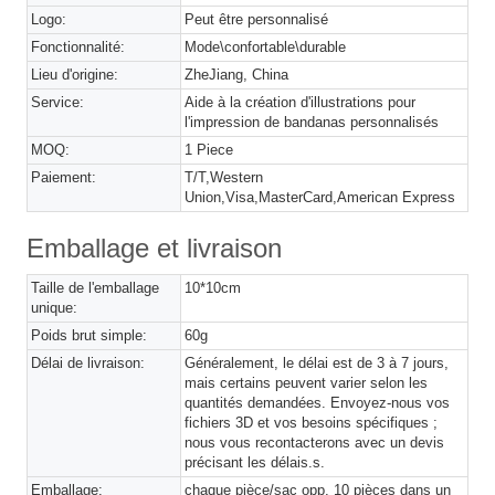
Logo:
Peut être personnalisé
Fonctionnalité:
Mode\confortable\durable
Lieu d'origine:
ZheJiang, China
Service:
Aide à la création d'illustrations pour
l'impression de bandanas personnalisés
MOQ:
1 Piece
Paiement:
T/T,Western
Union,Visa,MasterCard,American Express
Emballage et livraison
Taille de l'emballage
10*10cm
unique:
Poids brut simple:
60g
Délai de livraison:
Généralement, le délai est de 3 à 7 jours,
mais certains peuvent varier selon les
quantités demandées. Envoyez-nous vos
fichiers 3D et vos besoins spécifiques ;
nous vous recontacterons avec un devis
précisant les délais.s.
Emballage:
chaque pièce/sac opp, 10 pièces dans un