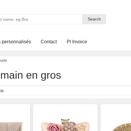
Search
Search
 personnalisés
Contact
PI Invoice
sale
 main en gros
os