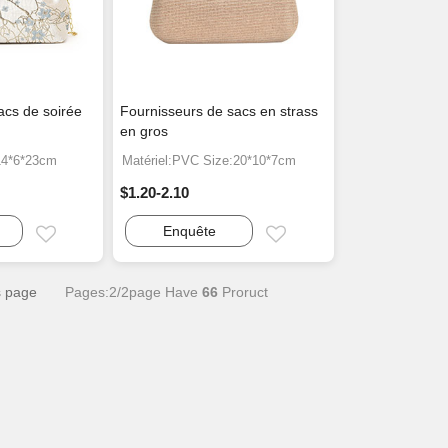
acs de soirée
Fournisseurs de sacs en strass
en gros
:14*6*23cm
Matériel:PVC Size:20*10*7cm
$1.20-2.10
Enquête
Email
Email
s page
Pages:2/2page Have
66
Proruct