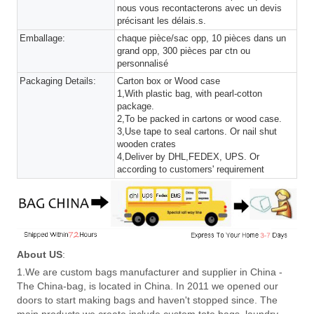
nous vous recontacterons avec un devis
précisant les délais.s.
Emballage:
chaque pièce/sac opp, 10 pièces dans un
grand opp, 300 pièces par ctn ou
personnalisé
Packaging Details:
Carton box or Wood case
1,With plastic bag, with pearl-cotton
package.
2,To be packed in cartons or wood case.
3,Use tape to seal cartons. Or nail shut
wooden crates
4,Deliver by DHL,FEDEX, UPS. Or
according to customers' requirement
About US
:
1.We are custom bags manufacturer and supplier in China -
The China-bag, is located in China. In 2011 we opened our
doors to start making bags and haven't stopped since. The
main products we create include custom tote bags, laundry