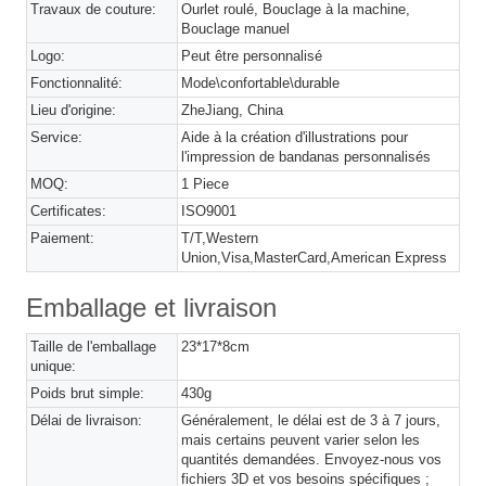
Travaux de couture:
Ourlet roulé, Bouclage à la machine,
Bouclage manuel
Logo:
Peut être personnalisé
Fonctionnalité:
Mode\confortable\durable
Lieu d'origine:
ZheJiang, China
Service:
Aide à la création d'illustrations pour
l'impression de bandanas personnalisés
MOQ:
1 Piece
Certificates:
ISO9001
Paiement:
T/T,Western
Union,Visa,MasterCard,American Express
Emballage et livraison
Taille de l'emballage
23*17*8cm
unique:
Poids brut simple:
430g
Délai de livraison:
Généralement, le délai est de 3 à 7 jours,
mais certains peuvent varier selon les
quantités demandées. Envoyez-nous vos
fichiers 3D et vos besoins spécifiques ;