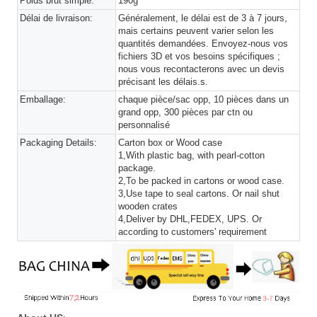
Poids brut simple:
190g
Délai de livraison:
Généralement, le délai est de 3 à 7 jours,
mais certains peuvent varier selon les
quantités demandées. Envoyez-nous vos
fichiers 3D et vos besoins spécifiques ;
nous vous recontacterons avec un devis
précisant les délais.s.
Emballage:
chaque pièce/sac opp, 10 pièces dans un
grand opp, 300 pièces par ctn ou
personnalisé
Packaging Details:
Carton box or Wood case
1,With plastic bag, with pearl-cotton
package.
2,To be packed in cartons or wood case.
3,Use tape to seal cartons. Or nail shut
wooden crates
4,Deliver by DHL,FEDEX, UPS. Or
according to customers' requirement