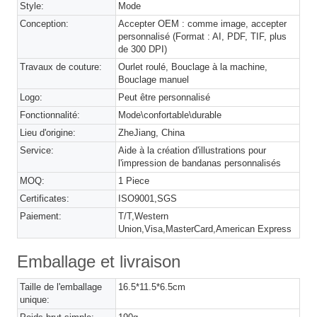
Style:
Mode
Conception:
Accepter OEM : comme image, accepter
personnalisé (Format : AI, PDF, TIF, plus
de 300 DPI)
Travaux de couture:
Ourlet roulé, Bouclage à la machine,
Bouclage manuel
Logo:
Peut être personnalisé
Fonctionnalité:
Mode\confortable\durable
Lieu d'origine:
ZheJiang, China
Service:
Aide à la création d'illustrations pour
l'impression de bandanas personnalisés
MOQ:
1 Piece
Certificates:
ISO9001,SGS
Paiement:
T/T,Western
Union,Visa,MasterCard,American Express
Emballage et livraison
Taille de l'emballage
16.5*11.5*6.5cm
unique: