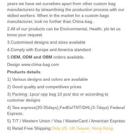
years we have set ourselves apart from other custom bag
manufacturers by streamlining the production process with our
skilled workers. When in the market for a custom bags
manufacturer, look no further than China-bag..
2.All of our products can be Environmental, Health, pls let us
know your request.
3.Customised designs and sizes available
4.Comply with Europe and America standard
5.
OEM, ODM and OBM
orders available.
Design www.china-bag.com
Products details
:
1) Various designs and colors are available
2) Good quality and competitives prices
3) Packing: 1pcs/ opp bag 10 pcs/ doz or according to
customer designs
4) Sea express(20-35days),FedEx/TNT/DHL(3-7days) Federal
Express.
5) T/T / Western Union / Visa / MasterCard / American Express
6) Retail Free Shipping:
Only US, UK,Taiwan, Hong Kong,