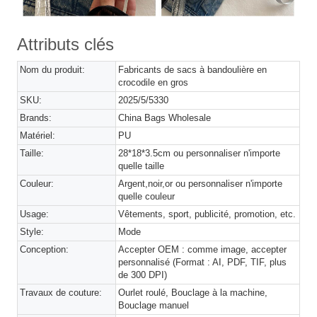
Attributs clés
Nom du produit:
Fabricants de sacs à bandoulière en
crocodile en gros
SKU:
2025/5/5330
Brands:
China Bags Wholesale
Matériel:
PU
Taille:
28*18*3.5cm ou personnaliser n'importe
quelle taille
Couleur:
Argent,noir,or ou personnaliser n'importe
quelle couleur
Usage:
Vêtements, sport, publicité, promotion, etc.
Style:
Mode
Conception:
Accepter OEM : comme image, accepter
personnalisé (Format : AI, PDF, TIF, plus
de 300 DPI)
Travaux de couture:
Ourlet roulé, Bouclage à la machine,
Bouclage manuel