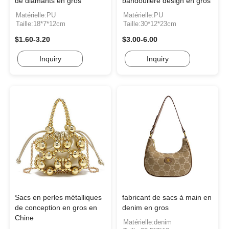
de diamants en gros
bandoulière design en gros
Matérielle:PU
Matérielle:PU
Taille:18*7*12cm
Taille:30*12*23cm
$1.60-3.20
$3.00-6.00
Inquiry
Inquiry
Sacs en perles métalliques
fabricant de sacs à main en
de conception en gros en
denim en gros
Chine
Matérielle:denim