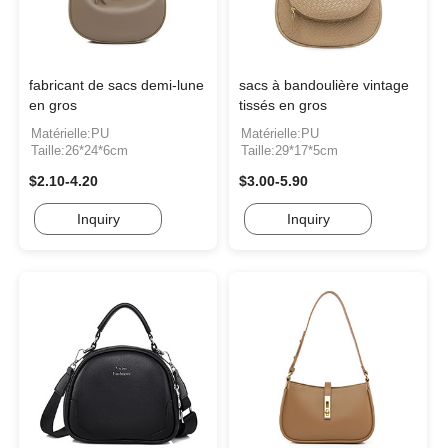
fabricant de sacs demi-lune
sacs à bandoulière vintage
en gros
tissés en gros
Matérielle:PU
Matérielle:PU
Taille:26*24*6cm
Taille:29*17*5cm
$2.10-4.20
$3.00-5.90
Inquiry
Inquiry