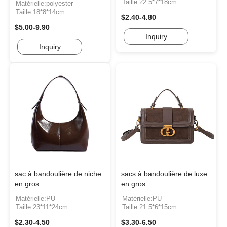
Taille:22.5*7*18cm
Matérielle:polyester
Taille:18*8*14cm
$2.40-4.80
$5.00-9.90
Inquiry
Inquiry
sac à bandoulière de niche
sacs à bandoulière de luxe
en gros
en gros
Matérielle:PU
Matérielle:PU
Taille:23*11*24cm
Taille:21.5*6*15cm
$2.30-4.50
$3.30-6.50