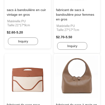
sacs à bandoulière en cuir
fabricant de sacs à
vintage en gros
bandoulière pour femmes
en gros
Matérielle:PU
Taille:21*17*9cm
Matérielle:PU
Taille:27*17*7cm
$2.60-5.20
$2.70-5.50
Inquiry
Inquiry
fabricant de sacs pour
fabricant de sacs à main en