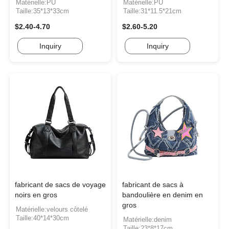
Matérielle:PU
Matérielle:PU
Taille:35*13*33cm
Taille:31*11.5*21cm
$2.40-4.70
$2.60-5.20
Inquiry
Inquiry
fabricant de sacs de voyage
fabricant de sacs à
noirs en gros
bandoulière en denim en
gros
Matérielle:velours côtelé
Taille:40*14*30cm
Matérielle:denim
Taille:23*8*17cm