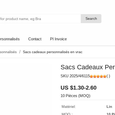
Search
Search
rsonnalisés
Contact
PI Invoice
sonnalisés
Sacs cadeaux personnalisés en vrac
Sacs Cadeaux Per
SKU 2025/4/6115
(
)
US $1.30-2.60
10 Pièces (MOQ)
Matériel:
Lin
MOQ：
10 P