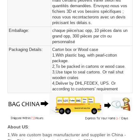
mais certains peuvent varier selon les
quantités demandées. Envoyez-nous vos
fichiers 3D et vos besoins spécifiques ;
nous vous recontacterons avec un devis
précisant les délais.s.
Emballage:
chaque pièce/sac opp, 10 pièces dans un
grand opp, 300 pièces par ctn ou
personnalisé
Packaging Details:
Carton box or Wood case
1,With plastic bag, with pearl-cotton
package.
2,To be packed in cartons or wood case.
3,Use tape to seal cartons. Or nail shut
wooden crates
4,Deliver by DHL,FEDEX, UPS. Or
according to customers' requirement
About US
:
1.We are custom bags manufacturer and supplier in China -