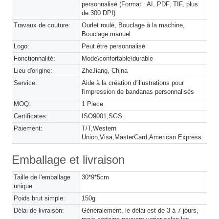
personnalisé (Format : AI, PDF, TIF, plus
de 300 DPI)
Travaux de couture:
Ourlet roulé, Bouclage à la machine,
Bouclage manuel
Logo:
Peut être personnalisé
Fonctionnalité:
Mode\confortable\durable
Lieu d'origine:
ZheJiang, China
Service:
Aide à la création d'illustrations pour
l'impression de bandanas personnalisés
MOQ:
1 Piece
Certificates:
ISO9001,SGS
Paiement:
T/T,Western
Union,Visa,MasterCard,American Express
Emballage et livraison
Taille de l'emballage
30*9*5cm
unique:
Poids brut simple:
150g
Délai de livraison:
Généralement, le délai est de 3 à 7 jours,