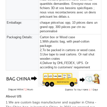
quantités demandées. Envoyez-nous vos
fichiers 3D et vos besoins spécifiques ;
nous vous recontacterons avec un devis
précisant les délais.s.
Emballage:
chaque pièce/sac opp, 10 pièces dans un
grand opp, 300 pièces par ctn ou
personnalisé
Packaging Details:
Carton box or Wood case
1,With plastic bag, with pearl-cotton
package.
2,To be packed in cartons or wood case.
3,Use tape to seal cartons. Or nail shut
wooden crates
4,Deliver by DHL,FEDEX, UPS. Or
according to customers' requirement
About US
:
1.We are custom bags manufacturer and supplier in China -
The China-bag, is located in China. In 2011 we opened our