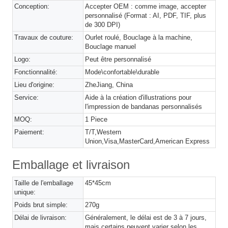
Conception:
Accepter OEM : comme image, accepter
personnalisé (Format : AI, PDF, TIF, plus
de 300 DPI)
Travaux de couture:
Ourlet roulé, Bouclage à la machine,
Bouclage manuel
Logo:
Peut être personnalisé
Fonctionnalité:
Mode\confortable\durable
Lieu d'origine:
ZheJiang, China
Service:
Aide à la création d'illustrations pour
l'impression de bandanas personnalisés
MOQ:
1 Piece
Paiement:
T/T,Western
Union,Visa,MasterCard,American Express
Emballage et livraison
Taille de l'emballage
45*45cm
unique:
Poids brut simple:
270g
Délai de livraison:
Généralement, le délai est de 3 à 7 jours,
mais certains peuvent varier selon les