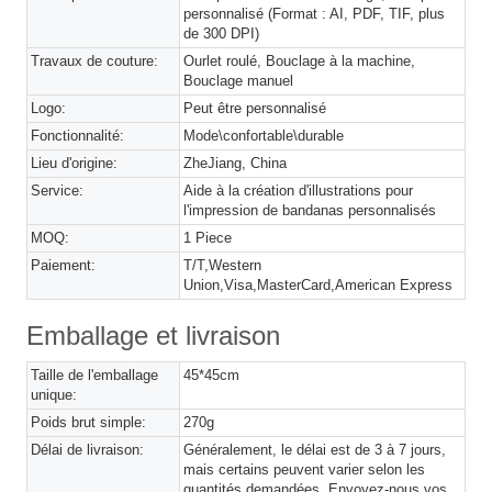
personnalisé (Format : AI, PDF, TIF, plus
de 300 DPI)
Travaux de couture:
Ourlet roulé, Bouclage à la machine,
Bouclage manuel
Logo:
Peut être personnalisé
Fonctionnalité:
Mode\confortable\durable
Lieu d'origine:
ZheJiang, China
Service:
Aide à la création d'illustrations pour
l'impression de bandanas personnalisés
MOQ:
1 Piece
Paiement:
T/T,Western
Union,Visa,MasterCard,American Express
Emballage et livraison
Taille de l'emballage
45*45cm
unique:
Poids brut simple:
270g
Délai de livraison:
Généralement, le délai est de 3 à 7 jours,
mais certains peuvent varier selon les
quantités demandées. Envoyez-nous vos