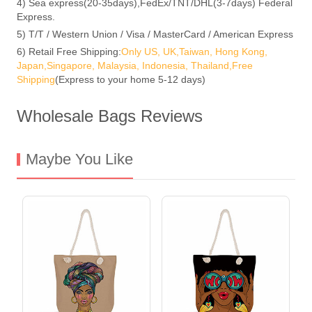
4) Sea express(20-35days),FedEx/TNT/DHL(3-7days) Federal
Express.
5) T/T / Western Union / Visa / MasterCard / American Express
6) Retail Free Shipping:
Only US, UK,Taiwan, Hong Kong,
Japan,Singapore, Malaysia, Indonesia, Thailand,Free
Shipping
(Express to your home 5-12 days)
Wholesale Bags Reviews
Maybe You Like