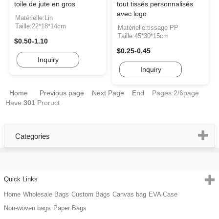
toile de jute en gros
tout tissés personnalisés
avec logo
Matérielle:Lin
Taille:22*18*14cm
Matérielle:tissage PP
Taille:45*30*15cm
$0.50-1.10
$0.25-0.45
Inquiry
Inquiry
Home
Previous page
Next Page
End
Pages:2/6page
Have
301
Proruct
Categories
Quick Links
Home
Wholesale Bags
Custom Bags
Canvas bag
EVA Case
Non-woven bags
Paper Bags